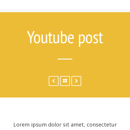
7 Things Attempt Survivors Wish
Their Families and Friends Knew
Ways to Help
Ways to Help on Social Media
Youtube post
For Clinicians
Attempt Survivors’ Advice for
Therapists
Create a Safety Plan
Therapist & Support Group
Finder
Videos
Timeline
Lorem ipsum dolor sit amet, consectetur