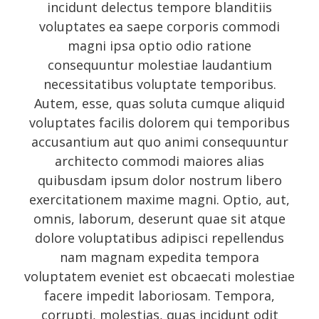
Entries feed
incidunt delectus tempore blanditiis
voluptates ea saepe corporis commodi
Comments feed
magni ipsa optio odio ratione
WordPress.org
consequuntur molestiae laudantium
necessitatibus voluptate temporibus.
Autem, esse, quas soluta cumque aliquid
Social Icons
voluptates facilis dolorem qui temporibus
accusantium aut quo animi consequuntur
architecto commodi maiores alias
quibusdam ipsum dolor nostrum libero
exercitationem maxime magni. Optio, aut,
omnis, laborum, deserunt quae sit atque
dolore voluptatibus adipisci repellendus
nam magnam expedita tempora
voluptatem eveniet est obcaecati molestiae
facere impedit laboriosam. Tempora,
corrupti, molestias, quas incidunt odit