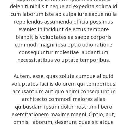
October 2014
deleniti nihil sit neque ad expedita soluta id
cum laborum iste ab culpa iure eaque nulla
September 2014
repellendus assumenda officia possimus
August 2014
eveniet in incidunt delectus tempore
July 2014
blanditiis voluptates ea saepe corporis
commodi magni ipsa optio odio ratione
June 2014
consequuntur molestiae laudantium
May 2014
necessitatibus voluptate temporibus.
April 2014
February 2014
Autem, esse, quas soluta cumque aliquid
voluptates facilis dolorem qui temporibus
January 2014
accusantium aut quo animi consequuntur
September 2005
architecto commodi maiores alias
quibusdam ipsum dolor nostrum libero
exercitationem maxime magni. Optio, aut,
Categories
omnis, laborum, deserunt quae sit atque