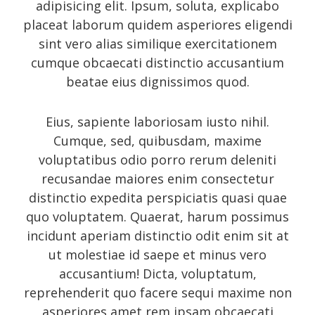
adipisicing elit. Ipsum, soluta, explicabo
placeat laborum quidem asperiores eligendi
sint vero alias similique exercitationem
Recent Posts
cumque obcaecati distinctio accusantium
beatae eius dignissimos quod.
About
UNIQUE BLOG STYLE!
Eius, sapiente laboriosam iusto nihil.
Cumque, sed, quibusdam, maxime
Exquisite Clean Design
voluptatibus odio porro rerum deleniti
Jorg Theme
recusandae maiores enim consectetur
Fantastically cute theme
distinctio expedita perspiciatis quasi quae
quo voluptatem. Quaerat, harum possimus
incidunt aperiam distinctio odit enim sit at
ut molestiae id saepe et minus vero
Archives
accusantium! Dicta, voluptatum,
reprehenderit quo facere sequi maxime non
November 2014
asperiores amet rem ipsam obcaecati