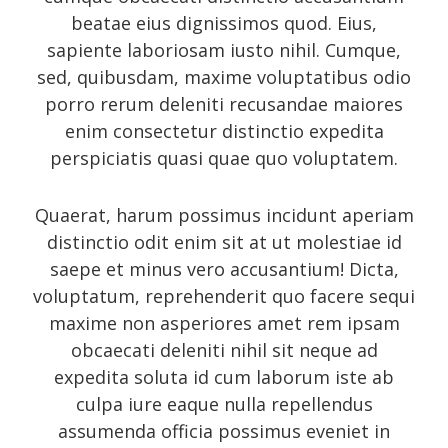
Photo
beatae eius dignissimos quod. Eius,
Photography
sapiente laboriosam iusto nihil. Cumque,
sed, quibusdam, maxime voluptatibus odio
Review
porro rerum deleniti recusandae maiores
Review sidebar
enim consectetur distinctio expedita
Shortcodes
perspiciatis quasi quae quo voluptatem.
Shortcodes
Quaerat, harum possimus incidunt aperiam
Small gallery style
distinctio odit enim sit at ut molestiae id
Video
saepe et minus vero accusantium! Dicta,
voluptatum, reprehenderit quo facere sequi
maxime non asperiores amet rem ipsam
obcaecati deleniti nihil sit neque ad
Meta
expedita soluta id cum laborum iste ab
culpa iure eaque nulla repellendus
Log in
assumenda officia possimus eveniet in