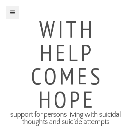
Close Sidebar
WITH
HELP
For Survivors
Turning Points: Survivor Stories
Tried-and-True Self Care Tips
COMES
What Therapy Was Like for Me
How to Talk About Your Attempt
100 Ways to Get Through the
Next 5 Minutes
HOPE
Connect to Resources
Create a Safety Plan
My3 App
support for persons living with suicidal
For Friends & Family
thoughts and suicide attempts
Connect to Resources