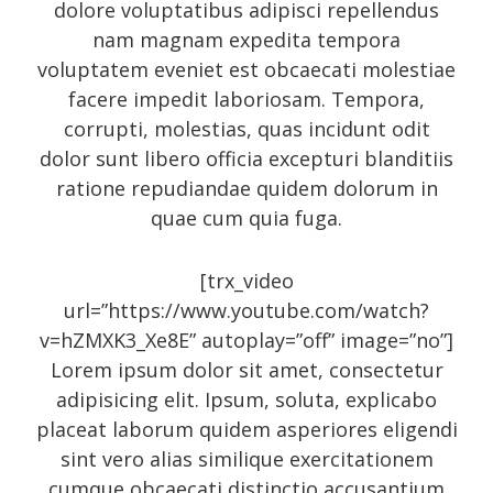
dolore voluptatibus adipisci repellendus
nam magnam expedita tempora
Art
voluptatem eveniet est obcaecati molestiae
Audio
facere impedit laboriosam. Tempora,
Branding
corrupti, molestias, quas incidunt odit
dolor sunt libero officia excepturi blanditiis
Full
ratione repudiandae quidem dolorum in
Gallery
quae cum quia fuga.
Gallery
History
[trx_video
url=”https://www.youtube.com/watch?
Homewear
v=hZMXK3_Xe8E” autoplay=”off” image=”no”]
Icon
Lorem ipsum dolor sit amet, consectetur
Large gallery style
adipisicing elit. Ipsum, soluta, explicabo
placeat laborum quidem asperiores eligendi
Medium gallery style
sint vero alias similique exercitationem
Our Blog
cumque obcaecati distinctio accusantium