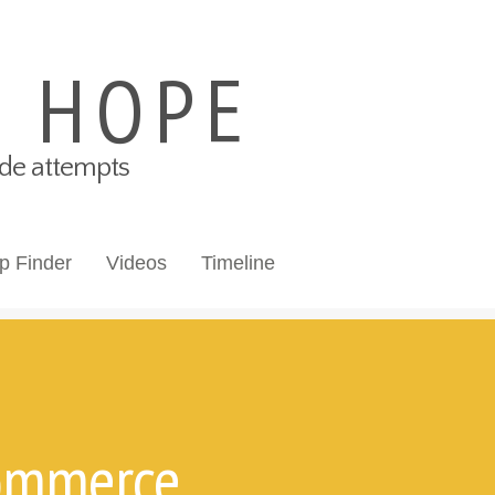
S HOPE
cide attempts
p Finder
Videos
Timeline
ommerce