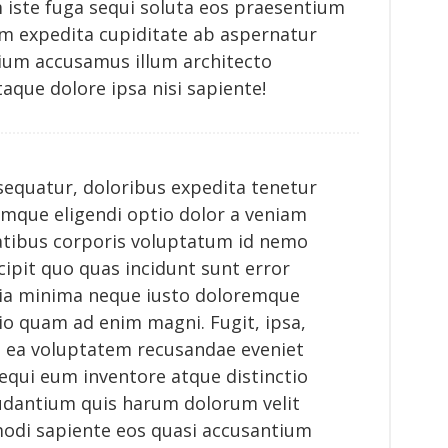
iste fuga sequi soluta eos praesentium
 expedita cupiditate ab aspernatur
ium accusamus illum architecto
taque dolore ipsa nisi sapiente!
sequatur, doloribus expedita tenetur
mque eligendi optio dolor a veniam
tatibus corporis voluptatum id nemo
ipit quo quas incidunt sunt error
itia minima neque iusto doloremque
io quam ad enim magni. Fugit, ipsa,
ro ea voluptatem recusandae eveniet
qui eum inventore atque distinctio
dantium quis harum dolorum velit
modi sapiente eos quasi accusantium