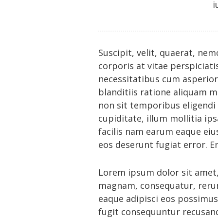
i
Suscipit, velit, quaerat, ne
corporis at vitae perspiciat
necessitatibus cum asperiore
blanditiis ratione aliquam
non sit temporibus eligendi
cupiditate, illum mollitia i
facilis nam earum eaque eiu
eos deserunt fugiat error. E
Lorem ipsum dolor sit amet, 
magnam, consequatur, reru
eaque adipisci eos possimus
fugit consequuntur recusan