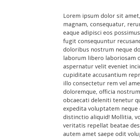
Lorem ipsum dolor sit amet, 
magnam, consequatur, reru
eaque adipisci eos possimus
fugit consequuntur recusan
doloribus nostrum neque dol
laborum libero laboriosam 
aspernatur velit eveniet inci
cupiditate accusantium rep
illo consectetur rem vel ame
doloremque, officia nostrum
obcaecati deleniti tenetur 
expedita voluptatem neque 
distinctio aliquid! Mollitia,
veritatis repellat beatae de
autem amet saepe odit volu