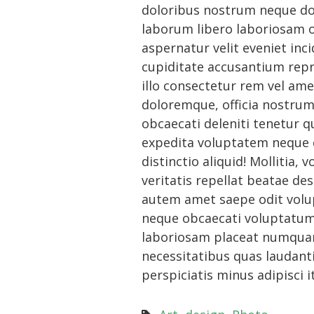
doloribus nostrum neque dol
laborum libero laboriosam 
aspernatur velit eveniet inci
cupiditate accusantium rep
illo consectetur rem vel ame
doloremque, officia nostrum
obcaecati deleniti tenetur 
expedita voluptatem neque 
distinctio aliquid! Mollitia,
veritatis repellat beatae de
autem amet saepe odit volu
neque obcaecati voluptatum 
laboriosam placeat numquam
necessitatibus quas laudant
perspiciatis minus adipisci i