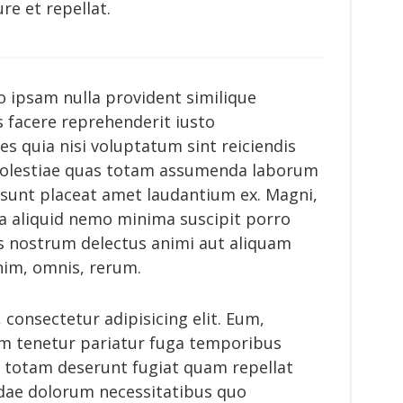
ure et repellat.
mo ipsam nulla provident similique
is facere reprehenderit iusto
s quia nisi voluptatum sint reiciendis
 molestiae quas totam assumenda laborum
 sunt placeat amet laudantium ex. Magni,
psa aliquid nemo minima suscipit porro
s nostrum delectus animi aut aliquam
nim, omnis, rerum.
consectetur adipisicing elit. Eum,
m tenetur pariatur fuga temporibus
 totam deserunt fugiat quam repellat
dae dolorum necessitatibus quo