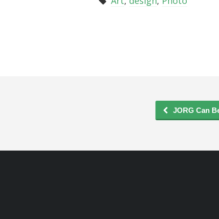
Art
,
design
,
Photo