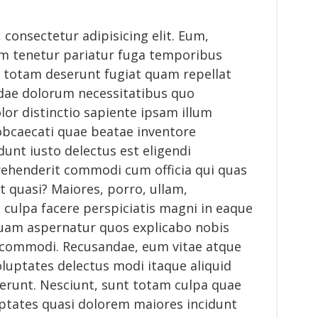
consectetur adipisicing elit. Eum,
m tenetur pariatur fuga temporibus
 totam deserunt fugiat quam repellat
dae dolorum necessitatibus quo
or distinctio sapiente ipsam illum
obcaecati quae beatae inventore
dunt iusto delectus est eligendi
rehenderit commodi cum officia qui quas
t quasi? Maiores, porro, ullam,
 culpa facere perspiciatis magni in eaque
quam aspernatur quos explicabo nobis
commodi. Recusandae, eum vitae atque
 voluptates delectus modi itaque aliquid
serunt. Nesciunt, sunt totam culpa quae
ptates quasi dolorem maiores incidunt