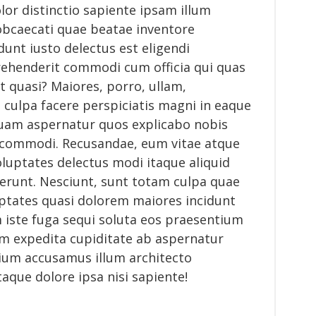
or distinctio sapiente ipsam illum
obcaecati quae beatae inventore
dunt iusto delectus est eligendi
rehenderit commodi cum officia qui quas
t quasi? Maiores, porro, ullam,
 culpa facere perspiciatis magni in eaque
quam aspernatur quos explicabo nobis
commodi. Recusandae, eum vitae atque
 voluptates delectus modi itaque aliquid
serunt. Nesciunt, sunt totam culpa quae
ptates quasi dolorem maiores incidunt
iste fuga sequi soluta eos praesentium
 expedita cupiditate ab aspernatur
ium accusamus illum architecto
taque dolore ipsa nisi sapiente!