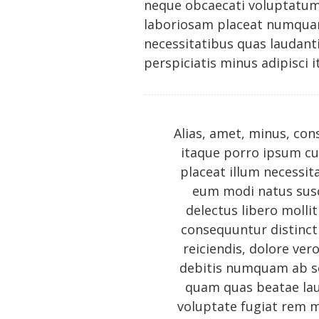
neque obcaecati voluptatum 
laboriosam placeat numquam
necessitatibus quas laudant
perspiciatis minus adipisci i
Alias, amet, minus, con
itaque porro ipsum cu
placeat illum necessi
eum modi natus susc
delectus libero moll
consequuntur distinct
reiciendis, dolore ve
debitis numquam ab se
quam quas beatae lau
voluptate fugiat rem 