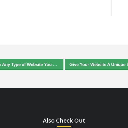
JORG Can Be Any Type of Website You May Want
Also Check Out