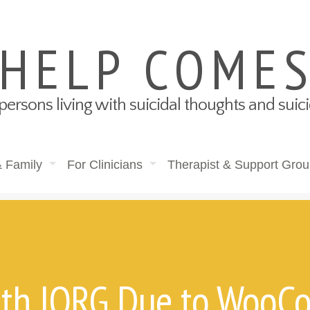
 HELP COME
persons living with suicidal thoughts and sui
& Family
For Clinicians
Therapist & Support Grou
ith JORG Due to WooC