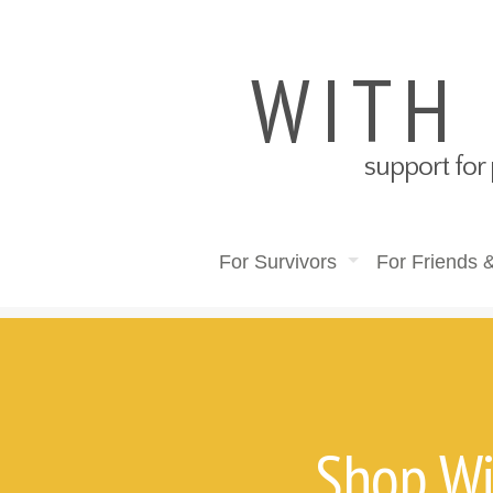
WITH
support for 
For Survivors
For Friends 
Shop W